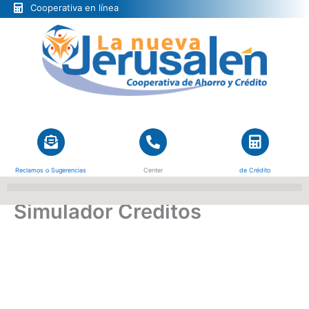
Ir
Cooperativa en línea
al
contenido
Buzón de
Call
Simulador
Reclamos o Sugerencias
Center
de Crédito
Simulador Creditos